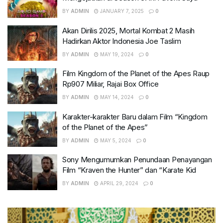
BY
ADMIN
JANUARY 7, 2025
0
Akan Dirilis 2025, Mortal Kombat 2 Masih
Hadirkan Aktor Indonesia Joe Taslim
BY
ADMIN
MAY 19, 2024
0
Film Kingdom of the Planet of the Apes Raup
Rp907 Miliar, Rajai Box Office
BY
ADMIN
MAY 14, 2024
0
Karakter-karakter Baru dalam Film “Kingdom
of the Planet of the Apes”
BY
ADMIN
MAY 5, 2024
0
Sony Mengumumkan Penundaan Penayangan
Film “Kraven the Hunter” dan “Karate Kid
BY
ADMIN
APRIL 29, 2024
0