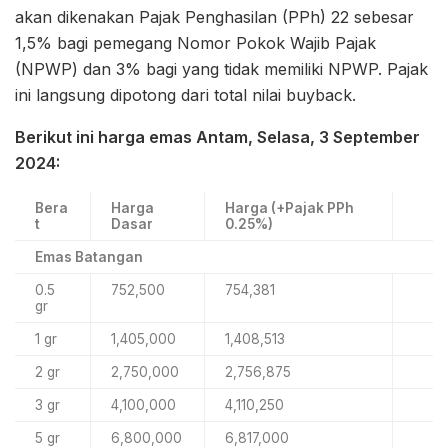
akan dikenakan Pajak Penghasilan (PPh) 22 sebesar
1,5% bagi pemegang Nomor Pokok Wajib Pajak
(NPWP) dan 3% bagi yang tidak memiliki NPWP. Pajak
ini langsung dipotong dari total nilai buyback.
Berikut ini harga emas Antam, Selasa, 3 September
2024:
Bera
Harga
Harga (+Pajak PPh
t
Dasar
0.25%)
Emas Batangan
0.5
752,500
754,381
gr
1 gr
1,405,000
1,408,513
2 gr
2,750,000
2,756,875
3 gr
4,100,000
4,110,250
5 gr
6,800,000
6,817,000