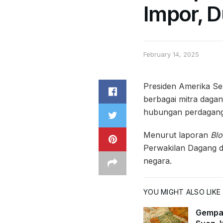
Impor, 
February 14, 2025
Presiden Amerika Se
berbagai mitra daga
hubungan perdagang
Menurut laporan
Bl
Perwakilan Dagang d
negara.
YOU MIGHT ALSO LIKE
Gempa