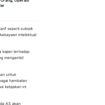
 Orang, Operasi
lar
if seperti subsidi
 kekayaan intelektual
 kajian terhadap
ung mengambil
kan untuk
rbagai hambatan
 kebijakan ini
ada AS akan