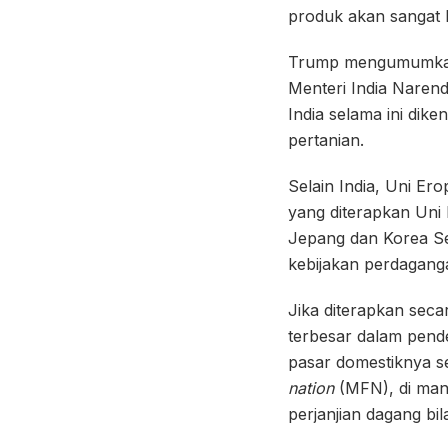
produk akan sangat b
Trump mengumumkan 
Menteri India Narend
India selama ini dik
pertanian.
Selain India, Uni Er
yang diterapkan Uni
Jepang dan Korea Sel
kebijakan perdagan
Jika diterapkan secar
terbesar dalam pend
pasar domestiknya s
nation
(MFN), di man
perjanjian dagang bila