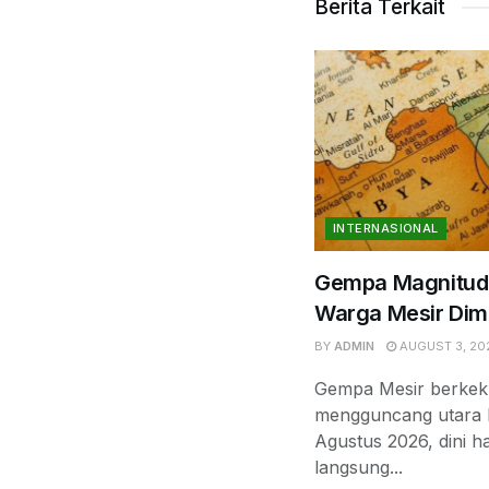
Berita Terkait
INTERNASIONAL
Gempa Magnitudo
Warga Mesir Dimi
BY
ADMIN
AUGUST 3, 20
Gempa Mesir berkek
mengguncang utara K
Agustus 2026, dini h
langsung...