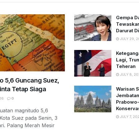
Gempa Da
Tewaskan
Darurat D
JULY 29, 
Ketegang
Lagi, Tr
Teheran
JULY 8, 20
 5,6 Guncang Suez,
nta Tetap Siaga
Warisan S
Jembatan
26
0
Prabowo-
Konserva
uatan magnitudo 5,6
JULY 7, 20
ota Suez pada Senin, 3
ari. Palang Merah Mesir