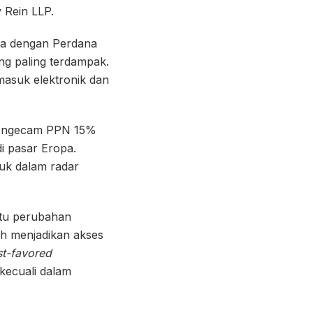
 Rein LLP.
ya dengan Perdana
ng paling terdampak.
rmasuk elektronik dan
i mengecam PPN 15%
i pasar Eropa.
suk dalam radar
satu perubahan
h menjadikan akses
t-favored
kecuali dalam