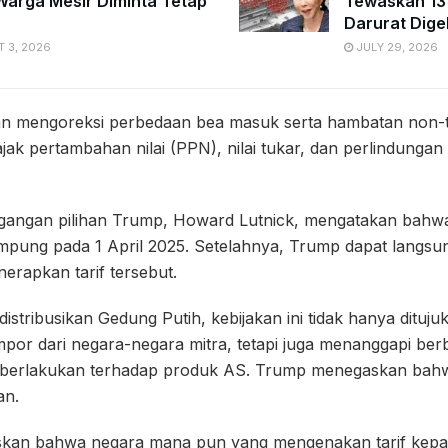
Warga Mesir Diminta Tetap
Tewaskan 13
Darurat Dige
 3, 2026
JULY 29, 2026
uan mengoreksi perbedaan bea masuk serta hambatan non-tar
 pajak pertambahan nilai (PPN), nilai tukar, dan perlindungan
gangan pilihan Trump, Howard Lutnick, mengatakan bahwa
rampung pada 1 April 2025. Setelahnya, Trump dapat langs
erapkan tarif tersebut.
stribusikan Gedung Putih, kebijakan ini tidak hanya dituju
mpor dari negara-negara mitra, tetapi juga menanggapi be
berlakukan terhadap produk AS. Trump menegaskan bahwa
an.
skan bahwa negara mana pun yang mengenakan tarif kep