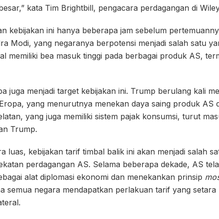
esar,” kata Tim Brightbill, pengacara perdagangan di Wiley
kebijakan ini hanya beberapa jam sebelum pertemuann
ra Modi, yang negaranya berpotensi menjadi salah satu ya
enal memiliki bea masuk tinggi pada berbagai produk AS, te
opa juga menjadi target kebijakan ini. Trump berulang kal
 Eropa, yang menurutnya menekan daya saing produk AS d
atan, yang juga memiliki sistem pajak konsumsi, turut ma
gan Trump.
a luas, kebijakan tarif timbal balik ini akan menjadi salah 
ekatan perdagangan AS. Selama beberapa dekade, AS tela
ebagai alat diplomasi ekonomi dan menekankan prinsip
mos
a semua negara mendapatkan perlakuan tarif yang setara 
teral.