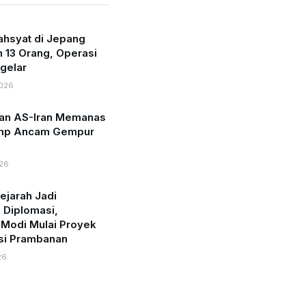
hsyat di Jepang
 13 Orang, Operasi
igelar
2026
an AS-Iran Memanas
ump Ancam Gempur
26
ejarah Jadi
 Diplomasi,
Modi Mulai Proyek
si Prambanan
26