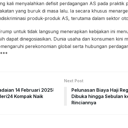
ang kali menyalahkan defisit perdagangan AS pada praktik
epakatan yang buruk di masa lalu. Ia secara khusus menarg
diskriminasi produk-produk AS, terutama dalam sektor oto
rump untuk tidak langsung menerapkan kebijakan ini me
sih dapat dinegosiasikan. Dunia usaha dan konsumen kini 
memengaruhi perekonomian global serta hubungan perdag
.***
Next Post
daian 14 Februari 2025:
Pelunasan Biaya Haji Re
leri24 Kompak Naik
Dibuka hingga Sebulan k
Rinciannya