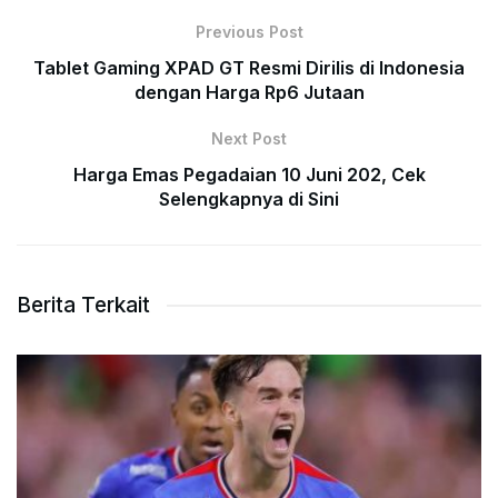
Previous Post
Tablet Gaming XPAD GT Resmi Dirilis di Indonesia
dengan Harga Rp6 Jutaan
Next Post
Harga Emas Pegadaian 10 Juni 202, Cek
Selengkapnya di Sini
Berita Terkait