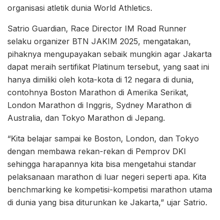
organisasi atletik dunia World Athletics.
Satrio Guardian, Race Director IM Road Runner
selaku organizer BTN JAKIM 2025, mengatakan,
pihaknya mengupayakan sebaik mungkin agar Jakarta
dapat meraih sertifikat Platinum tersebut, yang saat ini
hanya dimiliki oleh kota-kota di 12 negara di dunia,
contohnya Boston Marathon di Amerika Serikat,
London Marathon di Inggris, Sydney Marathon di
Australia, dan Tokyo Marathon di Jepang.
“Kita belajar sampai ke Boston, London, dan Tokyo
dengan membawa rekan-rekan di Pemprov DKI
sehingga harapannya kita bisa mengetahui standar
pelaksanaan marathon di luar negeri seperti apa. Kita
benchmarking ke kompetisi-kompetisi marathon utama
di dunia yang bisa diturunkan ke Jakarta,” ujar Satrio.