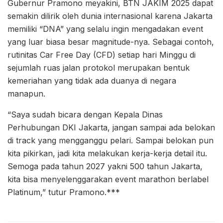
Gubernur Pramono meyakini, BTN JAKIM 2025 dapat
semakin dilirik oleh dunia internasional karena Jakarta
memiliki “DNA” yang selalu ingin mengadakan event
yang luar biasa besar magnitude-nya. Sebagai contoh,
rutinitas Car Free Day (CFD) setiap hari Minggu di
sejumlah ruas jalan protokol merupakan bentuk
kemeriahan yang tidak ada duanya di negara
manapun.
“Saya sudah bicara dengan Kepala Dinas
Perhubungan DKI Jakarta, jangan sampai ada belokan
di track yang mengganggu pelari. Sampai belokan pun
kita pikirkan, jadi kita melakukan kerja-kerja detail itu.
Semoga pada tahun 2027 yakni 500 tahun Jakarta,
kita bisa menyelenggarakan event marathon berlabel
Platinum,” tutur Pramono.***