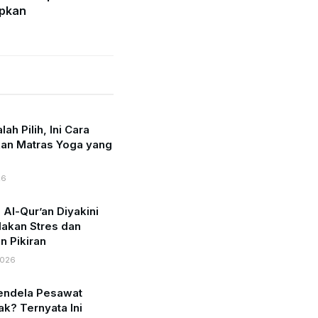
upkan
ah Pilih, Ini Cara
an Matras Yoga yang
26
l-Qur’an Diyakini
akan Stres dan
 Pikiran
2026
endela Pesawat
ak? Ternyata Ini