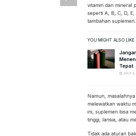
vitamin dan mineral 
seperti A, B, C, D, E
tambahan suplemen.
YOU MIGHT ALSO LIKE
Jangan 
Menent
Tepat
JULY 5,
Namun, masalahnya t
melewatkan waktu mak
ini, suplemen bisa m
tinggi, lansia, atau
Tidak ada aturan bak