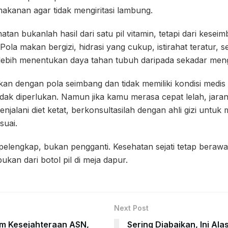
kanan agar tidak mengiritasi lambung.
atan bukanlah hasil dari satu pil vitamin, tetapi dari kese
ola makan bergizi, hidrasi yang cukup, istirahat teratur, 
h lebih menentukan daya tahan tubuh daripada sekadar me
n dengan pola seimbang dan tidak memiliki kondisi medis t
dak diperlukan. Namun jika kamu merasa cepat lelah, jar
jalani diet ketat, berkonsultasilah dengan ahli gizi untuk 
suai.
lengkap, bukan pengganti. Kesehatan sejati tetap berawal
kan dari botol pil di meja dapur.
Next Post
em Kesejahteraan ASN,
Sering Diabaikan, Ini A