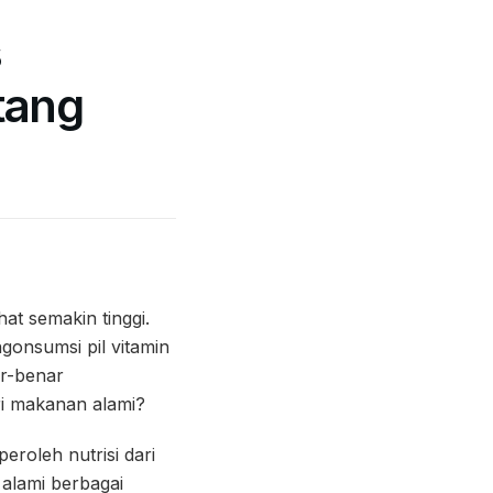
s
tang
at semakin tinggi.
onsumsi pil vitamin
ar-benar
ri makanan alami?
roleh nutrisi dari
 alami berbagai