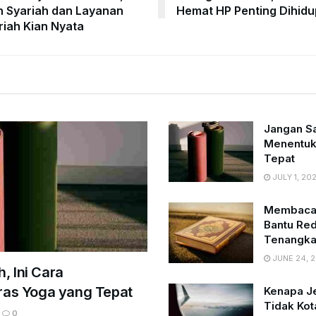
n Syariah dan Layanan
Hemat HP Penting Dihid
riah Kian Nyata
Jangan Sal
Menentuk
Tepat
JULY 1, 20
Membaca A
Bantu Red
Tenangkan
JUNE 24, 
h, Ini Cara
as Yoga yang Tepat
Kenapa J
Tidak Kot
0