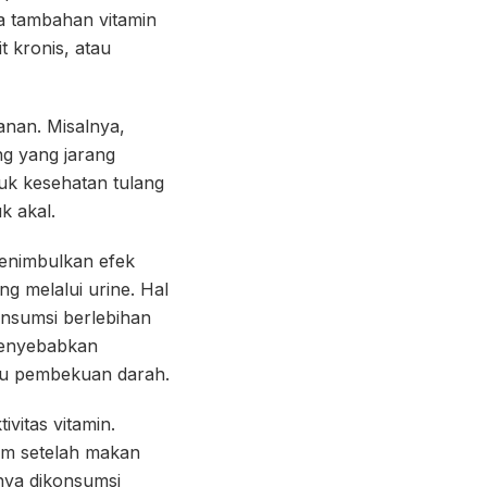
 tambahan vitamin
t kronis, atau
anan. Misalnya,
ng yang jarang
tuk kesehatan tulang
k akal.
menimbulkan efek
g melalui urine. Hal
Konsumsi berlebihan
 menyebabkan
ggu pembekuan darah.
vitas vitamin.
num setelah makan
nya dikonsumsi