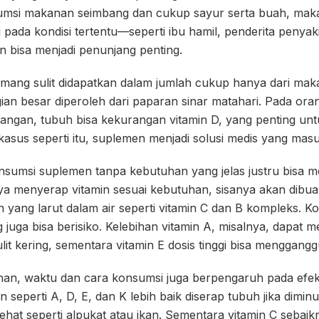
msi makanan seimbang dan cukup sayur serta buah, maka
i pada kondisi tertentu—seperti ibu hamil, penderita penyaki
 bisa menjadi penunjang penting.
mang sulit didapatkan dalam jumlah cukup hanya dari mak
ian besar diperoleh dari paparan sinar matahari. Pada ora
 ruangan, tubuh bisa kekurangan vitamin D, yang penting un
kasus seperti itu, suplemen menjadi solusi medis yang masu
nsumsi suplemen tanpa kebutuhan yang jelas justru bisa 
a menyerap vitamin sesuai kebutuhan, sisanya akan dibuan
min yang larut dalam air seperti vitamin C dan B kompleks. 
 juga bisa berisiko. Kelebihan vitamin A, misalnya, dapat
lit kering, sementara vitamin E dosis tinggi bisa menggan
han, waktu dan cara konsumsi juga berpengaruh pada efekti
n seperti A, D, E, dan K lebih baik diserap tubuh jika dimi
at seperti alpukat atau ikan. Sementara vitamin C sebaik