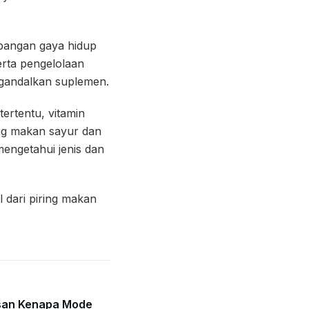
imbangan gaya hidup
serta pengelolaan
ngandalkan suplemen.
ertentu, vitamin
ang makan sayur dan
mengetahui jenis dan
 dari piring makan
lasan Kenapa Mode