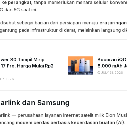
t ke perangkat
, tanpa memerlukan menara seluler konvens
G dan 5G saat ini.
 disebut sebagai bagian dari persiapan menuju
era jaringa
ergantung pada infrastruktur di darat, melainkan langsung dik
ower 80 Tampil Mirip
Bocoran iQOO
 17 Pro, Harga Mulai Rp2
8.000 mAh J
JULY 31, 2026
 7, 2026
tarlink dan Samsung
arlink — perusahaan layanan internet satelit milik Elon 
ancang
modem cerdas berbasis kecerdasan buatan (AI)
.