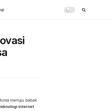
ogi
novasi
sa
 dunia menuju babak
teknologi internet