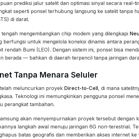
an prediksi jalur satelit dan optimasi sinyal secara real-t
at seperti ponsel terhubung langsung ke satelit tanpa ha
TS) di darat.
 tengah mengembangkan chip modem yang dilengkapi
Neu
ng berfungsi untuk mengelola koneksi dinamis antara perang
bit rendah Bumi (LEO). Dengan sistem ini, ponsel bisa mend
un berada — bahkan di daerah terpencil tanpa jaringan dara
net Tanpa Menara Seluler
 telah meluncurkan proyek
Direct-to-Cell
, di mana satelitn
ngkasa. Teknologi ini memungkinkan pengguna ponsel mene
erlu perangkat tambahan.
Samsung akan menyempurnakan proyek tersebut dengan 
ikannya langkah awal menuju jaringan 6G non-terestrial. Tek
ghapus batas geografis dan memberikan akses internet ke