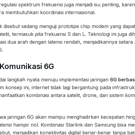
, regulasi spektrum frekuensi juga menjadi isu penting, ka
ara membutuhkan koordinasi internasional.
k disebut sedang menguji prototipe chip modem yang dapat
atelit, termasuk pita frekuensi S dan L. Teknologi ini juga
i dua arah dengan latensi rendah, menjadikannya setara 
G.
Komunikasi 6G
dai langkah nyata menuju implementasi jaringan
6G berbasi
am konsep ini, internet tidak lagi bergantung pada infrastr
nfaatkan kombinasi antara satelit, drone, dan sistem kom
hwa jaringan 6G akan mampu menghadirkan kecepatan hingga
 latensi hampir nol. Kombinasi Starlink dan Samsung bisa me
ebut, menjadikan konektivitas digital benar-benar tanpa ba