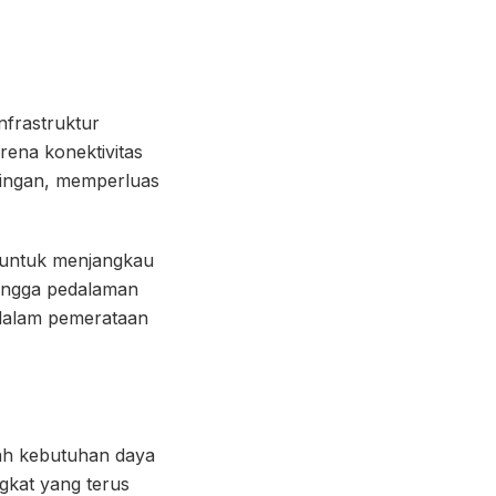
nfrastruktur
rena konektivitas
aringan, memperluas
ta untuk menjangkau
hingga pedalaman
 dalam pemerataan
lah kebutuhan daya
ngkat yang terus