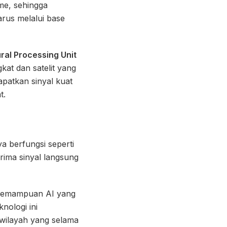
ime, sehingga
rus melalui base
ral Processing Unit
kat dan satelit yang
apatkan sinyal kuat
t.
ya berfungsi seperti
rima sinyal langsung
kemampuan AI yang
nologi ini
 wilayah yang selama