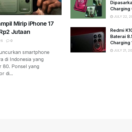
Dipasark
Charging
JULY 22, 2
mpil Mirip iPhone 17
Redmi K10
 Rp2 Jutaan
Baterai 8
26
0
Charging
JULY 21, 2
eluncurkan smartphone
ya di Indonesia yang
r 80. Ponsel yang
r di...