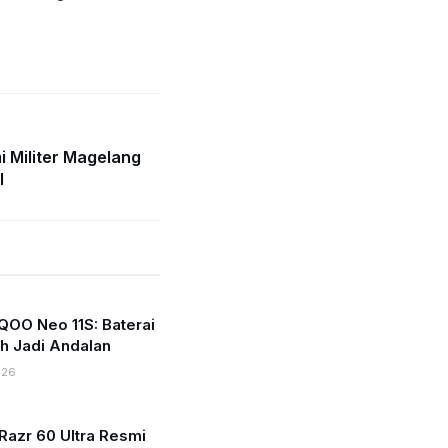
 Militer Magelang
l
QOO Neo 11S: Baterai
h Jadi Andalan
026
Razr 60 Ultra Resmi