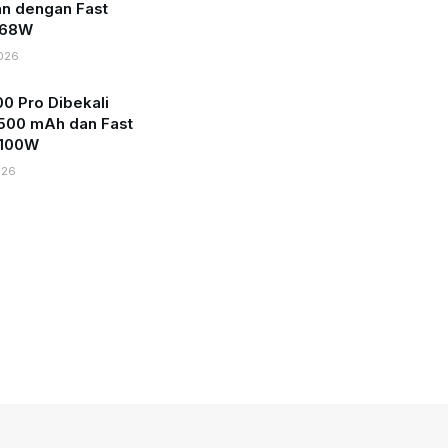
an dengan Fast
 68W
026
0 Pro Dibekali
.500 mAh dan Fast
 100W
026