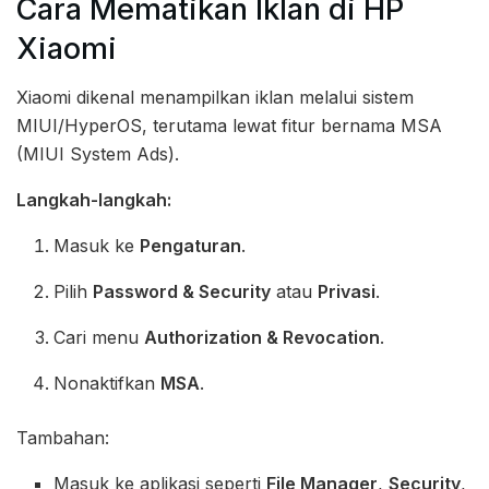
Cara Mematikan Iklan di HP
Xiaomi
Xiaomi dikenal menampilkan iklan melalui sistem
MIUI/HyperOS, terutama lewat fitur bernama MSA
(MIUI System Ads).
Langkah-langkah:
Masuk ke
Pengaturan
.
Pilih
Password & Security
atau
Privasi
.
Cari menu
Authorization & Revocation
.
Nonaktifkan
MSA
.
Tambahan:
Masuk ke aplikasi seperti
File Manager
,
Security
,