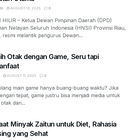
SI
AUGUST 13, 2025
0
HILIR – Ketua Dewan Pimpinan Daerah (DPD)
an Nelayan Seluruh Indonesia (HNSI) Provinsi Riau,
, resmi melantik pengurus Dewan...
ih Otak dengan Game, Seru tapi
anfaat
AUGUST 11, 2025
0
bilang main game hanya buang-buang waktu? Jika
 dengan tepat, game justru bisa menjadi media untuk
 otak dan...
at Minyak Zaitun untuk Diet, Rahasia
ing yang Sehat