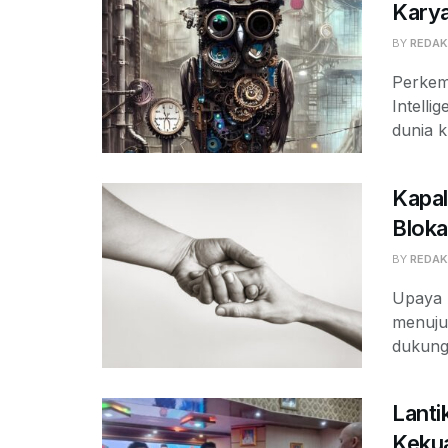
Kary
BY
REDAK
Perkemb
Intell
dunia kr
Kapal
Blok
BY
REDAK
Upaya 
menuju 
dukunga
Lanti
Keku