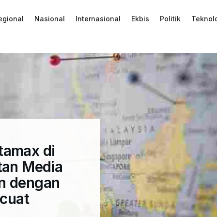
egional
Nasional
Internasional
Ekbis
Politik
Teknol
tamax di
tan Media
an dengan
cuat