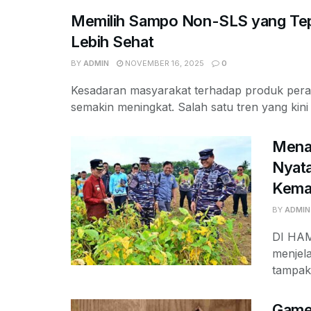
Memilih Sampo Non-SLS yang Tepa
Lebih Sehat
BY
ADMIN
NOVEMBER 16, 2025
0
Kesadaran masyarakat terhadap produk pera
semakin meningkat. Salah satu tren yang kini 
Mena
Nyat
Kema
BY
ADMIN
DI HAM
menjel
tampak
Game 