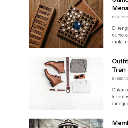
Menan
BY
ADMIN
Di ten
dunia 
mulai m
Outfi
Tren 
BY
REDAK
Dalam d
konotas
mengen
Membe