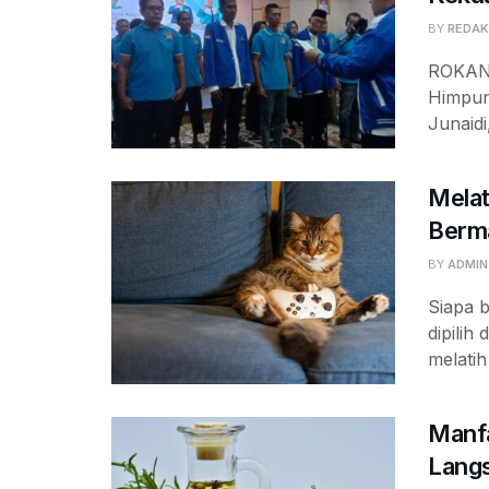
BY
REDAK
ROKAN 
Himpun
Junaidi
Melat
Berm
BY
ADMIN
Siapa 
dipilih
melatih
Manfa
Langs