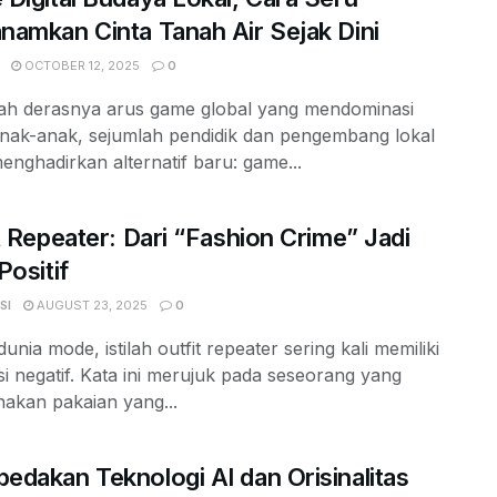
amkan Cinta Tanah Air Sejak Dini
OCTOBER 12, 2025
0
gah derasnya arus game global yang mendominasi
anak-anak, sejumlah pendidik dan pengembang lokal
enghadirkan alternatif baru: game...
t Repeater: Dari “Fashion Crime” Jadi
Positif
SI
AUGUST 23, 2025
0
unia mode, istilah outfit repeater sering kali memiliki
i negatif. Kata ini merujuk pada seseorang yang
akan pakaian yang...
dakan Teknologi AI dan Orisinalitas