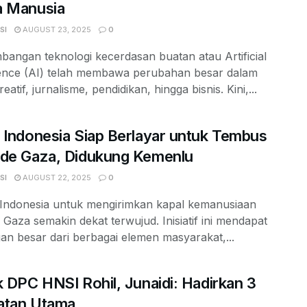
a Manusia
SI
AUGUST 23, 2025
0
angan teknologi kecerdasan buatan atau Artificial
igence (AI) telah membawa perubahan besar dalam
eatif, jurnalisme, pendidikan, hingga bisnis. Kini,...
 Indonesia Siap Berlayar untuk Tembus
ade Gaza, Didukung Kemenlu
SI
AUGUST 22, 2025
0
Indonesia untuk mengirimkan kapal kemanusiaan
Gaza semakin dekat terwujud. Inisiatif ini mendapat
n besar dari berbagai elemen masyarakat,...
k DPC HNSI Rohil, Junaidi: Hadirkan 3
atan Utama