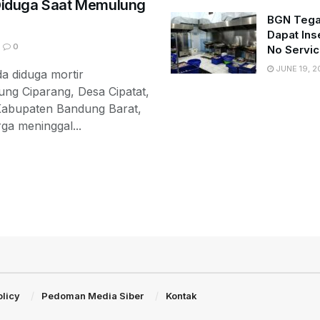
Diduga Saat Memulung
BGN Tega
Dapat Ins
0
No Servic
JUNE 19, 2
a diduga mortir
g Ciparang, Desa Cipatat,
Kabupaten Bandung Barat,
ga meninggal...
olicy
Pedoman Media Siber
Kontak