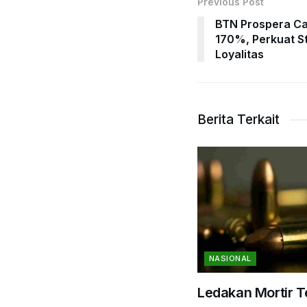
Previous Post
BTN Prospera Ca
170%, Perkuat S
Loyalitas
Berita Terkait
NASIONAL
Ledakan Mortir 