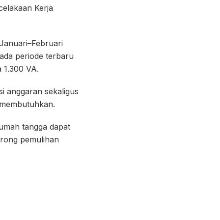
celakaan Kerja
 Januari–Februari
ada periode terbaru
a 1.300 VA.
si anggaran sekaligus
g membutuhkan.
 rumah tangga dapat
orong pemulihan