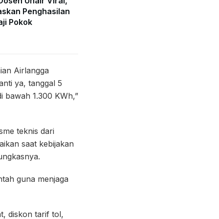
Dosen Unair Viral,
skan Penghasilan
ji Pokok
ian Airlangga
nti ya, tanggal 5
di bawah 1.300 KWh,”
me teknis dari
aikan saat kebijakan
pungkasnya.
intah guna menjaga
, diskon tarif tol,