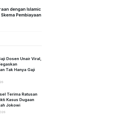
traan dengan Islamic
k Skema Pembiayaan
aji Dosen Unair Viral,
Tegaskan
an Tak Hanya Gaji
26
ksel Terima Ratusan
kti Kasus Dugaan
azah Jokowi
2026