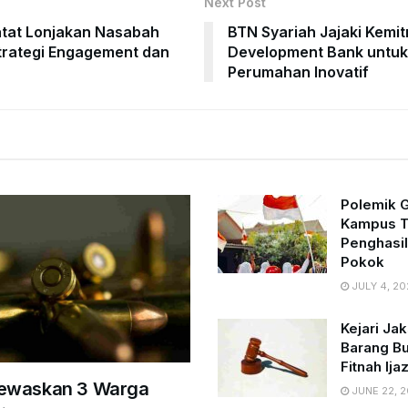
Next Post
tat Lonjakan Nasabah
BTN Syariah Jajaki Kemi
trategi Engagement dan
Development Bank untu
Perumahan Inovatif
Polemik G
Kampus 
Penghasil
Pokok
JULY 4, 20
Kejari Ja
Barang Bu
Fitnah Ij
Tewaskan 3 Warga
JUNE 22, 