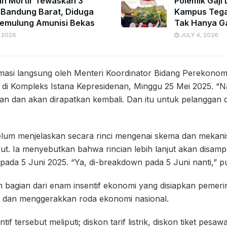
n Mortir Tewaskan 3
Polemik Gaji 
Bandung Barat, Diduga
Kampus Tega
emulung Amunisi Bekas
Tak Hanya Ga
 2026
JULY 4, 2026
irmasi langsung oleh Menteri Koordinator Bidang Perekonom
i di Kompleks Istana Kepresidenan, Minggu 25 Mei 2025. “Na
an dan akan dirapatkan kembali. Dan itu untuk pelanggan 
lum menjelaskan secara rinci mengenai skema dan mekanis
but. Ia menyebutkan bahwa rincian lebih lanjut akan disamp
pada 5 Juni 2025. “Ya, di-breakdown pada 5 Juni nanti,” 
kan bagian dari enam insentif ekonomi yang disiapkan pemer
t dan menggerakkan roda ekonomi nasional.
 tersebut meliputi; diskon tarif listrik, diskon tiket pesawat