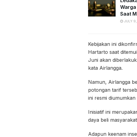
Ledaka
Warga 
Saat M
JULY 9,
Kebijakan ini dikonf
Hartarto saat ditemu
Juni akan diberlakuk
kata Airlangga.
Namun, Airlangga be
potongan tarif terse
ini resmi diumumkan 
Inisiatif ini merupa
daya beli masyaraka
Adapun keenam insentif