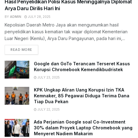
Hasil Penyelidikan Polisi Kasus Meninggalnya Diplomat
Arya Daru Dirilis Hari Ini
BY
ADMIN
JULY 28, 2025
Kepolisian Daerah Metro Jaya akan mengumumkan hasil
penyelidikan kasus kematian tak wajar diplomat Kementerian
Luar Negeri (Kemlu), Arya Daru Pangayunan, pada hari ini,...
READ MORE
Google dan GoTo Terancam Terseret Kasus
Korupsi Chromebook Kemendikbudristek
JULY 23, 2025
KPK Ungkap Aliran Uang Korupsi Izin TKA
Kemnaker, 85 Pegawai Diduga Terima Dana
Tiap Dua Pekan
JULY 22, 2025
Ada Perjanian Google soal Co-Investment
30% dalam Proyek Laptop Chromebook yang
Menyeret Nadiem Makarim