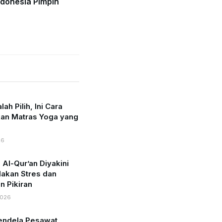
ndonesia Pimpin
ah Pilih, Ini Cara
an Matras Yoga yang
26
l-Qur’an Diyakini
akan Stres dan
 Pikiran
2026
endela Pesawat