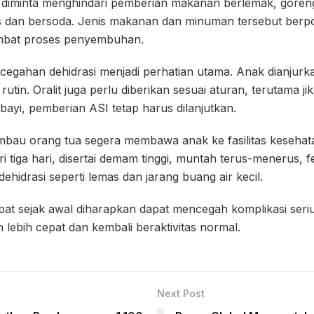
tua diminta menghindari pemberian makanan berlemak, gore
s dan bersoda. Jenis makanan dan minuman tersebut ber
mbat proses penyembuhan.
egahan dehidrasi menjadi perhatian utama. Anak dianjurka
utin. Oralit juga perlu diberikan sesuai aturan, terutama jik
bayi, pemberian ASI tetap harus dilanjutkan.
bau orang tua segera membawa anak ke fasilitas kesehata
ri tiga hari, disertai demam tinggi, muntah terus-menerus, 
ehidrasi seperti lemas dan jarang buang air kecil.
t sejak awal diharapkan dapat mencegah komplikasi serius
lebih cepat dan kembali beraktivitas normal.
Next Post