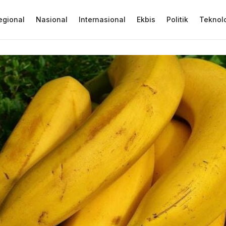
egional
Nasional
Internasional
Ekbis
Politik
Teknol