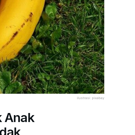
ilustrasi: pixabay
k Anak
idak