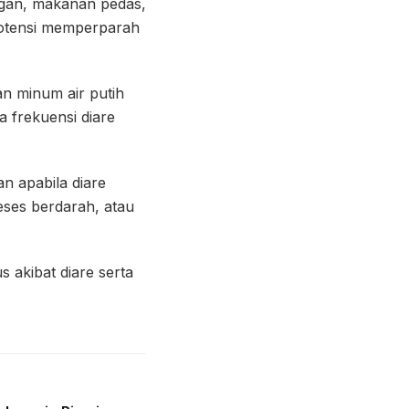
ngan, makanan pedas,
potensi memperparah
n minum air putih
a frekuensi diare
n apabila diare
feses berdarah, atau
 akibat diare serta