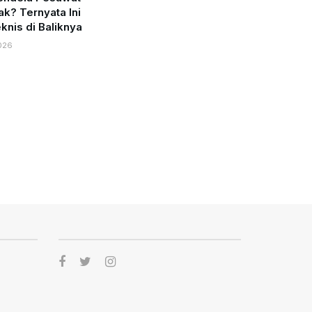
ak? Ternyata Ini
knis di Baliknya
026