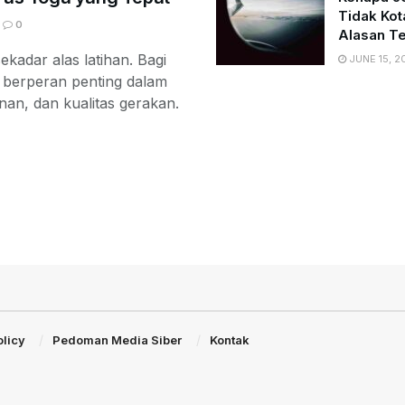
Tidak Kot
0
Alasan Te
kadar alas latihan. Bagi
JUNE 15, 2
s berperan penting dalam
n, dan kualitas gerakan.
olicy
Pedoman Media Siber
Kontak