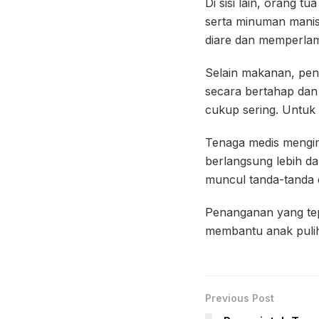
Di sisi lain, orang 
serta minuman mani
diare dan memperla
Selain makanan, penc
secara bertahap dan r
cukup sering. Untuk 
Tenaga medis mengim
berlangsung lebih da
muncul tanda-tanda d
Penanganan yang tepa
membantu anak pulih 
Previous Post