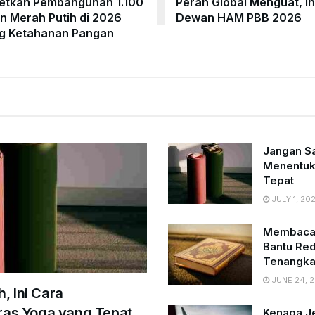
etkan Pembangunan 1.100
Peran Global Menguat, I
 Merah Putih di 2026
Dewan HAM PBB 2026
g Ketahanan Pangan
Jangan Sal
Menentuk
Tepat
JULY 1, 20
Membaca A
Bantu Red
Tenangkan
JUNE 24, 
h, Ini Cara
as Yoga yang Tepat
Kenapa J