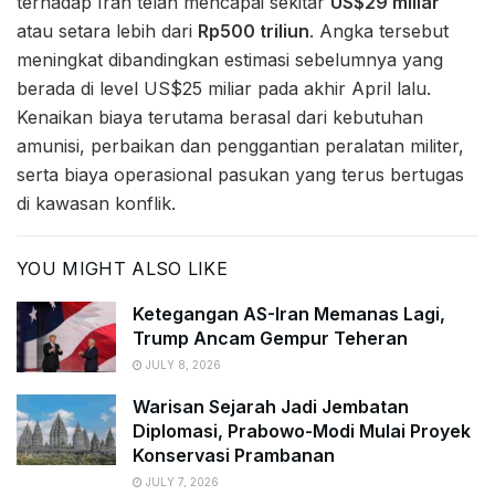
terhadap Iran telah mencapai sekitar
US$29 miliar
atau setara lebih dari
Rp500 triliun
. Angka tersebut
meningkat dibandingkan estimasi sebelumnya yang
berada di level US$25 miliar pada akhir April lalu.
Kenaikan biaya terutama berasal dari kebutuhan
amunisi, perbaikan dan penggantian peralatan militer,
serta biaya operasional pasukan yang terus bertugas
di kawasan konflik.
YOU MIGHT ALSO LIKE
Ketegangan AS-Iran Memanas Lagi,
Trump Ancam Gempur Teheran
JULY 8, 2026
Warisan Sejarah Jadi Jembatan
Diplomasi, Prabowo-Modi Mulai Proyek
Konservasi Prambanan
JULY 7, 2026