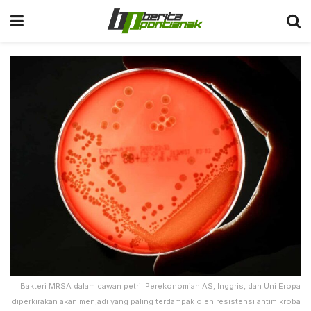
Bakteri MRSA dalam cawan petri. Perekonomian AS, Inggris, dan Uni Eropa
diperkirakan akan menjadi yang paling terdampak oleh resistensi antimikroba